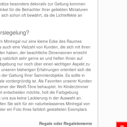
 Schätze besonders dekorativ zur Geltung kommen
nkel für die Betrachter Ihrer geliebten Miniaturen
sich schon oft bewährt, da die Lichteffekte an
ersiegelung?
m Miniregal nur eine kleine Ecke des Raumes
 auch eine Vielzahl von Kunden, die sich mit ihren
en haben, der beachtliche Dimensionen erreicht
natürlich sehr gerne an und helfen Ihnen auf
arbgebung nur noch über einen wichtigen Aspekt zu
nseren bisherigen Erfahrungen orientiert sich die
der Gattung Ihrer Sammlerobjekte. Es sollte in
ale vordergründig ist. Als Favoriten unserer Kunden
r einer der Weiß-Töne behauptet. Im Kinderzimmer
ht entscheiden möchte, holt die Farbgebung
on uns aus keine Lackierung in der Auswahl an.
llten Sie sich für ein naturbelassenes Miniregal von
er ein Foto ihres farblich gestalteten Exemplars
Regale oder Regalelemente