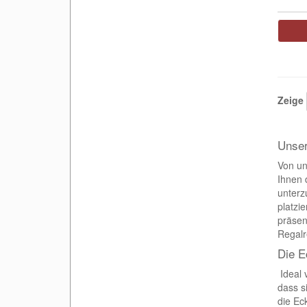
Zeige
Unser
Von un
Ihnen 
unterz
platzi
präsen
Regalr
Die E
Ideal 
dass s
die Ec