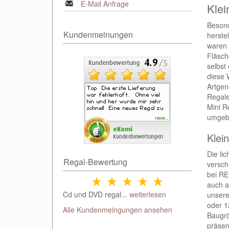
E-Mail Anfrage
Klei
Besond
Kundenmeinungen
herste
waren 
Fläsch
selbst
diese 
Artgen
Regale
Mini R
umgeb
Klei
Die li
Regal-Bewertung
versch
bei RE
auch a
Cd und DVD regal...
weiterlesen
unsere
oder 1
Alle Kundenmeingungen ansehen
Baugrö
präsen