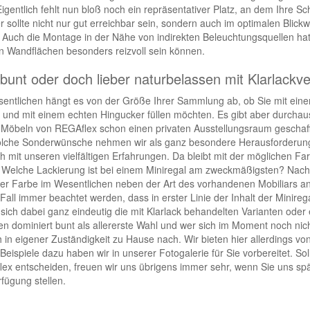
 Eigentlich fehlt nun bloß noch ein repräsentativer Platz, an dem Ihre
r sollte nicht nur gut erreichbar sein, sondern auch im optimalen Blickwi
. Auch die Montage in der Nähe von indirekten Beleuchtungsquellen hat 
n Wandflächen besonders reizvoll sein können.
lbunt oder doch lieber naturbelassen mit Klarlackv
entlichen hängt es von der Größe Ihrer Sammlung ab, ob Sie mit eine
 und mit einem echten Hingucker füllen möchten. Es gibt aber durchaus
Möbeln von REGAflex schon einen privaten Ausstellungsraum geschaff
olche Sonderwünsche nehmen wir als ganz besondere Herausforderung 
 mit unseren vielfältigen Erfahrungen. Da bleibt mit der möglichen F
 Welche Lackierung ist bei einem Miniregal am zweckmäßigsten? Nach u
er Farbe im Wesentlichen neben der Art des vorhandenen Mobiliars an 
Fall immer beachtet werden, dass in erster Linie der Inhalt der Minireg
sich dabei ganz eindeutig die mit Klarlack behandelten Varianten ode
n dominiert bunt als allererste Wahl und wer sich im Moment noch nic
h in eigener Zuständigkeit zu Hause nach. Wir bieten hier allerdings v
 Beispiele dazu haben wir in unserer Fotogalerie für Sie vorbereitet. So
ex entscheiden, freuen wir uns übrigens immer sehr, wenn Sie uns spät
rfügung stellen.