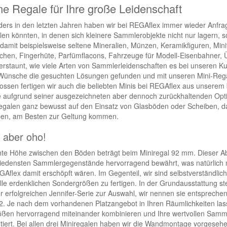
ne Regale für Ihre große Leidenschaft
ers in den letzten Jahren haben wir bei REGAflex immer wieder Anfrag
llen könnten, in denen sich kleinere Sammlerobjekte nicht nur lagern,
damit beispielsweise seltene Mineralien, Münzen, Keramikfiguren, Min
chen, Fingerhüte, Parfümflacons, Fahrzeuge für Modell-Eisenbahner, 
 erstaunt, wie viele Arten von Sammlerleidenschaften es bei unseren Ku
Wünsche die gesuchten Lösungen gefunden und mit unseren Mini-Regale
ossen fertigen wir auch die beliebten Minis bei REGAflex aus unserem 
 aufgrund seiner ausgezeichneten aber dennoch zurückhaltenden Optik
egalen ganz bewusst auf den Einsatz von Glasböden oder Scheiben, d
en, am Besten zur Geltung kommen.
n aber oho!
chte Höhe zwischen den Böden beträgt beim Miniregal 92 mm. Dieser Abst
iedensten Sammlergegenstände hervorragend bewährt, was natürlich ni
GAflex damit erschöpft wären. Im Gegenteil, wir sind selbstverständlich
lle erdenklichen Sondergrößen zu fertigen. In der Grundausstattung stel
r erfolgreichen Jennifer-Serie zur Auswahl, wir nennen sie entspreche
2. Je nach dem vorhandenen Platzangebot in Ihren Räumlichkeiten lass
ßen hervorragend miteinander kombinieren und Ihre wertvollen Samml
tiert. Bei allen drei Miniregalen haben wir die Wandmontage vorgesehen