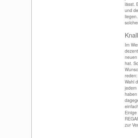
lässt.
und de
liegen
solche
Knal
Im Wes
dezent
neuen 
hat. S
Wunsch
reden:
Wahl d
jedem 
haben 
dagege
einfac
Einige
REGAfl
zur Ve