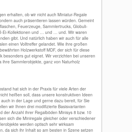
en erhalten, ob wir nicht auch Miniatur-Regale
 sondern auch präsentieren lassen würden. Gemeint
iflaschen, Feuerzeuge, Sammlertrucks, Globuli-
Ü-Ei-Kollektionen und … und … und. Wir waren
nden gibt. Und natürlich haben wir auch für alle
n einen Volltreffer gelandet. Wie ihre großen
bewährten Holzwerkstoff MDF, der sich für diese
 besonders gut eignet. Wir verzichten bei unseren
a ihre Sammlerobjekte, ganz von Naturholz
and hat sich in der Praxis für viele Arten der
cht heißen soll, dass unsere konstruktiven Ideen
 auch in der Lage und gerne dazu bereit, für Sie
len wir Ihnen drei modifizierte Basisvarianten
nd der Anzahl ihrer Regalböden Minisys 8 bzw. 10
en sich die Miniregale gleicher oder verschiedener
erobjekte werden optisch sehr wirksam
, da sich ihr Inhalt so am besten in Szene setzen