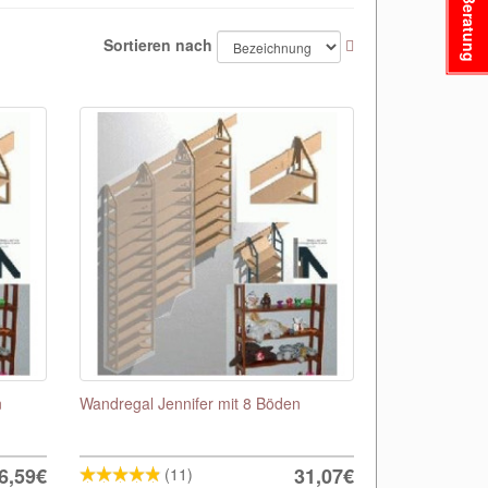
Beratung
Sortieren nach
n
Wandregal Jennifer mit 8 Böden
6,59€
31,07€
(11)