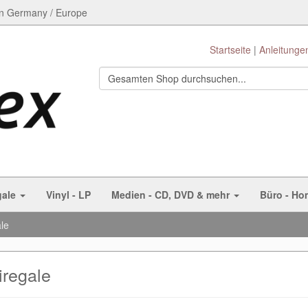
n Germany / Europe
Startseite
Anleitunge
gale
Vinyl - LP
Medien - CD, DVD & mehr
Büro - Ho
le
iregale