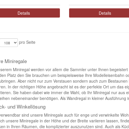
Details
Details
pro Seite
e Miniregale
serem Miniregal werden vor allem die Sammler unter Ihnen begeistert s
den Platz den Sie brauchen um beispielsweise Ihre Modelleisenbahn o
ubringen. Aber nicht nur zum Verstauen sondern auch zum Bestaunen 
eren. In der richtigen Höhe angebracht ist es der perfekte Ort um das
tieren. Sie haben dabei wie immer die Wahl, ob Ihr Miniregal nur aus 
eihen nebeneinander benötigen. Als Wandregal in kleiner Ausführung i
ck- und Winkellösung
verwendbar sind unsere Miniregale auch für enge und verwinkelte Woh
ich unsere Miniregale in der Höhe und der Breite variieren lassen, fin
ken in Ihren Räumen, die komplizierter auszunutzen sind. Auch als Kü